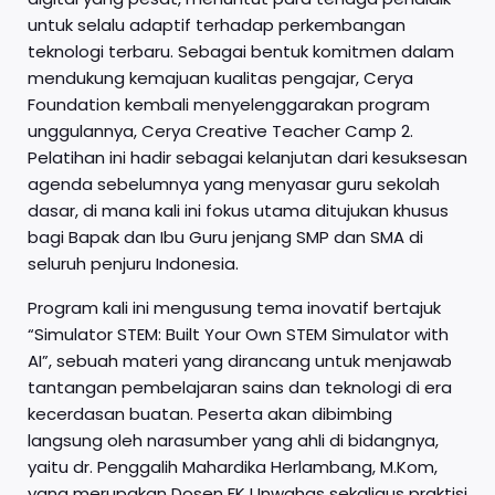
untuk selalu adaptif terhadap perkembangan
teknologi terbaru. Sebagai bentuk komitmen dalam
mendukung kemajuan kualitas pengajar, Cerya
Foundation kembali menyelenggarakan program
unggulannya, Cerya Creative Teacher Camp 2.
Pelatihan ini hadir sebagai kelanjutan dari kesuksesan
agenda sebelumnya yang menyasar guru sekolah
dasar, di mana kali ini fokus utama ditujukan khusus
bagi Bapak dan Ibu Guru jenjang SMP dan SMA di
seluruh penjuru Indonesia.
Program kali ini mengusung tema inovatif bertajuk
“Simulator STEM: Built Your Own STEM Simulator with
AI”, sebuah materi yang dirancang untuk menjawab
tantangan pembelajaran sains dan teknologi di era
kecerdasan buatan. Peserta akan dibimbing
langsung oleh narasumber yang ahli di bidangnya,
yaitu dr. Penggalih Mahardika Herlambang, M.Kom,
yang merupakan Dosen FK Unwahas sekaligus praktisi